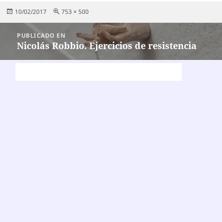
Publicado
Tamaño
10/02/2017
753 × 500
el
completo
Navegación
PUBLICADO EN
de
Nicolás Robbio. Ejercicios de resistencia
entradas