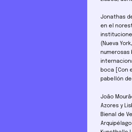
Jonathas de
en el norest
institucion
(Nueva York,
numerosas b
internacion
boca [Con e
pabellón de 
João Mourão
Azores y Lis
Bienal de V
Arquipélago 