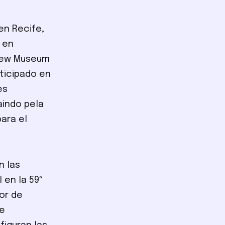
en Recife,
s en
 New Museum
rticipado en
es
aindo pela
ara el
n las
 en la 59ª
or de
de