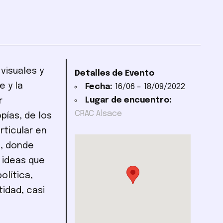
visuales y
Detalles de Evento
e y la
Fecha:
16/06
–
18/09/2022
Lugar de encuentro:
r
CRAC Alsace
opías, de los
rticular en
l, donde
e ideas que
olítica,
idad, casi