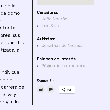
l en la
Curaduría:
rada como
João Mourão
a
Luis Silva
intenta
bres, sus
Artistas:
e encuentro,
Jonathas de Andrade
tizada, a
Enlaces de interés
Página de la exposición
individual
ión en
Compartir :
 carrera del
Más
 Silva y
ología de