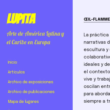
Lupita
ŒIL-FLAMM
Arte de América Latina y
La práctica
el Caribe en Europa
narrativas d
escultura y
colaborativo
Inicio
ideales y d
el contexto
Artículos
vive y trab
Archivo de exposiciones
oscilan entr
Archivo de publicaciones
para aborda
siempre a t
Mapa de lugares