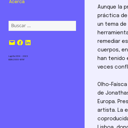
Acerca
Aunque la p
práctica de
Buscar:
un tema de 
herramienta
Correo
Facebook
LinkedIn
remediar es
electrónico
cuerpos, en
Lupita 2014 – 2023
han tenido 
ISSN 2555-6797
veces confli
Olho-Faísca 
de Jonathas
Europa. Pre
artista. La 
coproducida
Lisboa, don