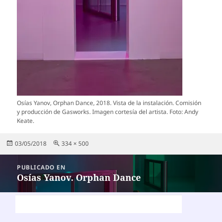
Osías Yanov, Orphan Dance, 2018. Vista de la instalación. Comisión
y producción de Gasworks. Imagen cortesía del artista. Foto: Andy
Keate.
Publicado
Tamaño
03/05/2018
334 × 500
el
completo
Navegación
PUBLICADO EN
de
Osías Yanov. Orphan Dance
entradas