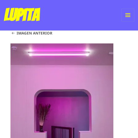
Lupita
ME
IMAGEN ANTERIOR
Y
WI