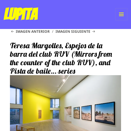
Lupita
ME
IMAGEN ANTERIOR
IMAGEN SIGUIENTE
Y
WI
Teresa Margolles, Espejos de la
barra del club RUV (Mirrors from
the counter of the club RUV), and
Pista de baile… series