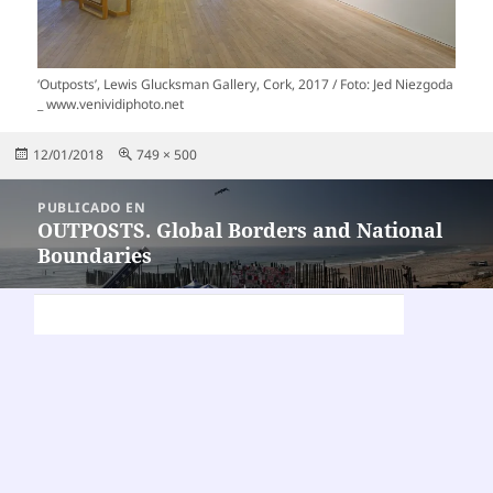
‘Outposts’, Lewis Glucksman Gallery, Cork, 2017 / Foto: Jed Niezgoda
_ www.venividiphoto.net
Publicado
Tamaño
12/01/2018
749 × 500
el
completo
Navegación
PUBLICADO EN
de
OUTPOSTS. Global Borders and National
Boundaries
entradas