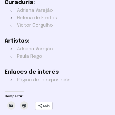
Curaduría:
Adriana Varejão
Helena de Freitas
Victor Gorgulho
Artistas:
Adriana Varejão
Paula Rego
Enlaces de interés
Página de la exposición
Compartir :
Más