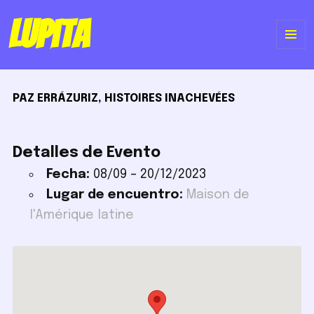
Lupita
ME
Y
PAZ ERRÁZURIZ, HISTOIRES INACHEVÉES
WI
Detalles de Evento
Fecha:
08/09
–
20/12/2023
Lugar de encuentro:
Maison de
l'Amérique latine