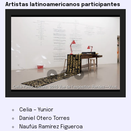
Artistas latinoamericanos participantes
Celia-Yunior, Canuts, 2015 Vue de l’exposition Rendez—Vous,
Jeune création internationale | Biennale de Lyon 2015, Institut
d’art contemporain, Villeurbanne/Rhône-Alpes © Emile
Ouroumov
Celia – Yunior
Daniel Otero Torres
Naufús Ramírez Figueroa