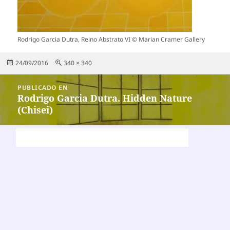
Rodrigo Garcia Dutra, Reino Abstrato VI © Marian Cramer Gallery
Publicado
Tamaño
24/09/2016
340 × 340
el
completo
Navegación
PUBLICADO EN
de
Rodrigo Garcia Dutra. Hidden Nature
(Chisei)
entradas