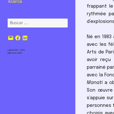
Acerca
frappant le
rythmée pa
Buscar:
d’explosion
Correo
Facebook
LinkedIn
Né en 1983 
electrónico
avec les fé
Lupita 2014 – 2023
Arts de Pari
ISSN 2555-6797
avoir reçu
parrainé pa
avec la Fon
Manati
a ob
Son œuvre 
s’appuie su
personnes f
choisis ave