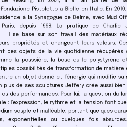
té de Reading. En 2001, il a fait partie de l
-Fondazione Pistoletto à Bielle en Italie. En 2010, 
sidence à la Synagogue de Delme, avec Mud Offic
à Paris, depuis 1998. La pratique de Charlie 
 : il se base sur son travail des matériaux ré
eurs propriétés et changeant leurs valeurs. Ce
nt des objets de la vie quotidienne récupérés 
mme la poussière, la boue ou le polystyrène et
tiples possibilités de transformation de matière 
ntre un objet donné et l’énergie qui modifie sa
n plus de ses sculptures Jeffery crée aussi bien
 ou des performances. Pour lui, la question du l
e : l’expression, le rythme et la tension font qu
dium souple et malléable, portant quelques cara
les, exponentielles ou quelques fois absurde