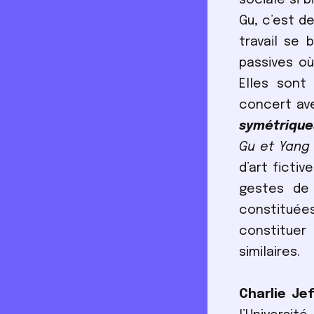
Gu, c’est d
travail se
passives où
Elles sont
concert ave
symétrique
Gu et Yang 
d’art ficti
gestes de 
constituée
constituer
similaires.
Charlie Jef