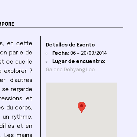
RPORE
s, et cette
Detalles de Evento
 on parle de
Fecha:
06
–
20/09/2014
Lugar de encuentro:
st ce que le
Galerie Dohyang Lee
à explorer ?
r d’autres
, se regarde
essions et
es du corps,
 un rythme.
ifiés et en
. Les mains