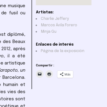
une musique
Artistas:
de fusil ou
Charlie Jeffery
Marcos Ávila Forero
Minja Gu
st diplômé,
re des Beaux
Enlaces de interés
n 2012, après
Página de la exposición
yo
, il a été
e artistique
Compartir :
Tarapoto, un
Más
r Barcelona.
e humain et
les vies des
stoires sont
 poétique et