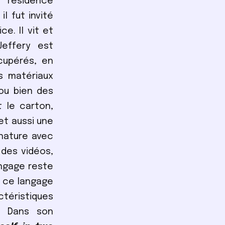
a résidence
il fut invité
e. Il vit et
Jeffery est
cupérés, en
s matériaux
ou bien des
 le carton,
et aussi une
 nature avec
 des vidéos,
angage reste
e ce langage
ctéristiques
s. Dans son