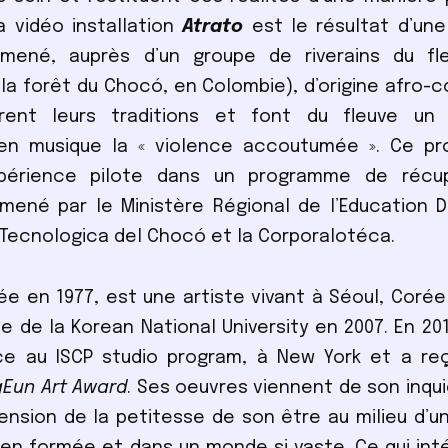
La vidéo installation
Atrato
est le résultat d’une
a mené, auprès d’un groupe de riverains du fl
 la forêt du Chocó, en Colombie), d’origine afro-
rent leurs traditions et font du fleuve un 
 en musique la « violence accoutumée ». Ce pro
érience pilote dans un programme de récup
mené par le Ministère Régional de l’Education 
 Tecnologica del Chocó et la Corporalotéca.
née en 1977, est une artiste vivant à Séoul, Corée 
e de la Korean National University en 2007. En 2011
ce au ISCP studio program, à New York et a re
gEun Art Award
. Ses oeuvres viennent de son inqu
nsion de la petitesse de son être au milieu d’u
bien formée et dans un monde si vaste. Ce qui int