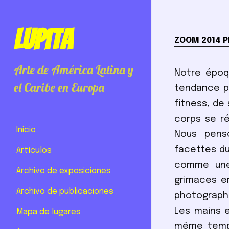
Lupita
ZOOM 2014 P
Arte de América Latina y
Notre époq
el Caribe en Europa
tendance po
fitness, de
corps se ré
Inicio
Nous pens
facettes du
Artículos
comme une 
Archivo de exposiciones
grimaces en
Archivo de publicaciones
photograph
Les mains 
Mapa de lugares
même temps