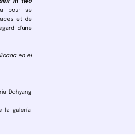
self in two
ra pour se
maces et de
egard d’une
licada en el
ría Dohyang
 la galería