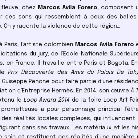
 fleuve, chez
Marcos Avila Forero
, composent 
r des sons qui ressemblent à ceux des balles 
s. On y raconte la violence de cette région…
à Paris, l’artiste colombien
Marcos Avila Forero
e
licitations du jury, de l’Ecole Nationale Supérieu
s, en France. Il travaille entre Paris et Bogota. E
 le
Prix Découverte des Amis du Palais De Tok
r Guiseppe Penone pour faire partie d’une résidenc
dation d’Entreprise Hermès. En 2014, son œuvre
À 
tenu le
Loop Award 2014
de la foire Loop Art Fai
prometteuse a pour personnage principal l’êtr
r des réalités locales complexes, qui influencent 
igurant dans ses travaux. Les matériaux et les hi
c soin et restituent ces réalités d’une manière