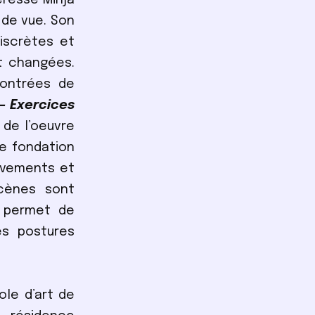
 de vue. Son
iscrètes et
nt changées.
montrées de
– Exercices
 de l’oeuvre
ne fondation
ouvements et
scènes sont
i permet de
es postures
ole d’art de