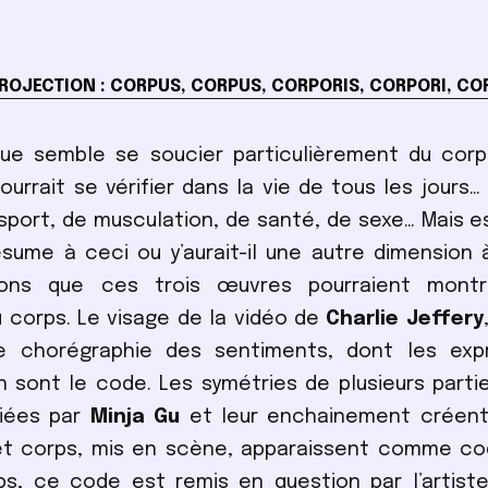
ROJECTION : CORPUS, CORPUS, CORPORIS, CORPORI, CO
ue semble se soucier particulièrement du corp
urrait se vérifier dans la vie de tous les jours…
 sport, de musculation, de santé, de sexe… Mais e
sume à ceci ou y’aurait-il une autre dimension 
ons que ces trois œuvres pourraient montre
 corps. Le visage de la vidéo de
Charlie Jeffery
chorégraphie des sentiments, dont les expr
 sont le code. Les symétries de plusieurs parti
iées par
Minja Gu
et leur enchainement créent
et corps, mis en scène, apparaissent comme cod
, ce code est remis en question par l’artiste