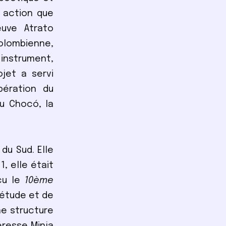
 action que
euve Atrato
colombienne,
instrument,
jet a servi
ération du
Du Chocó, la
du Sud. Elle
, elle était
çu le
10ème
iétude et de
ne structure
éresse Minja