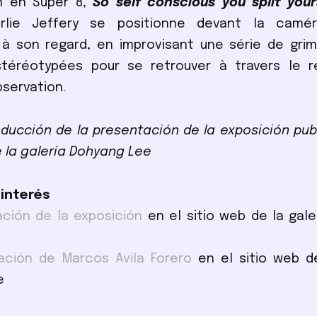
lm en Super 8,
So self conscious you split your
arlie Jeffery se positionne devant la camé
 à son regard, en improvisant une série de gri
stéréotypées pour se retrouver à travers le r
servation.
ducción de la presentación de la exposición pub
e la galería Dohyang Lee
 interés
ción de la exposición
en el sitio web de la gale
ación de Marcos Avila Forero
en el sitio web de
e