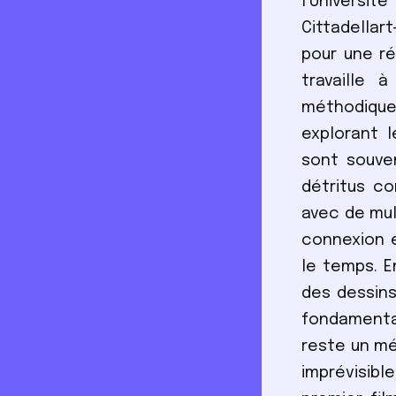
l’Universi
Cittadellart
pour une ré
travaille 
méthodique
explorant l
sont souve
détritus co
avec de mul
connexion e
le temps. E
des dessins
fondamental
reste un mé
imprévisib