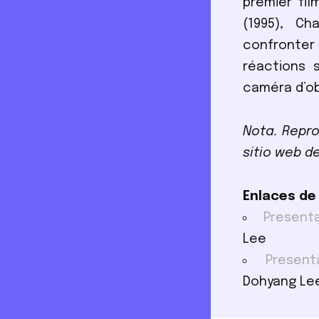
premier fi
(1995), Ch
confronter
réactions 
caméra d’ob
Nota. Repro
sitio web d
Enlaces de
Presenta
Lee
Present
Dohyang Le