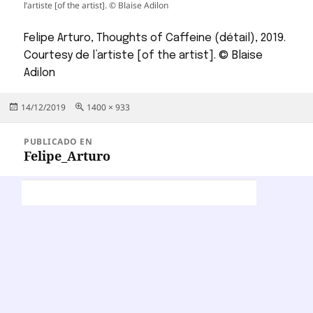
l’artiste [of the artist]. © Blaise Adilon
Felipe Arturo, Thoughts of Caffeine (détail), 2019.
Courtesy de l’artiste [of the artist]. © Blaise
Adilon
Publicado
Tamaño
14/12/2019
1400 × 933
el
completo
Navegación
PUBLICADO EN
de
Felipe_Arturo
entradas