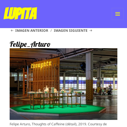
Lupita
ME
IMAGEN ANTERIOR
IMAGEN SIGUIENTE
Y
WI
Felipe_Arturo
Felipe Arturo, Thoughts of Caffeine (détail), 2019. Courtesy de