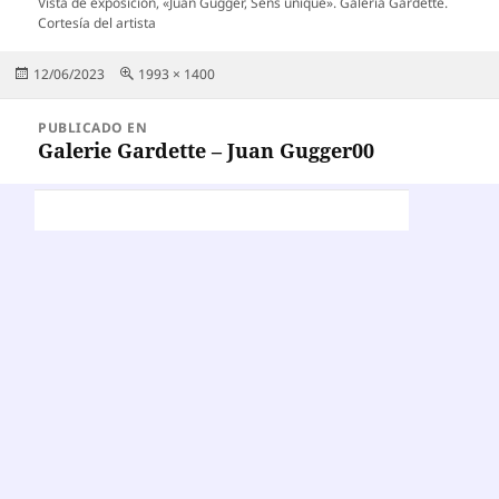
Vista de exposición, «Juan Gugger, Sens unique». Galería Gardette.
Cortesía del artista
Publicado
Tamaño
12/06/2023
1993 × 1400
el
completo
Navegación
PUBLICADO EN
de
Galerie Gardette – Juan Gugger00
entradas