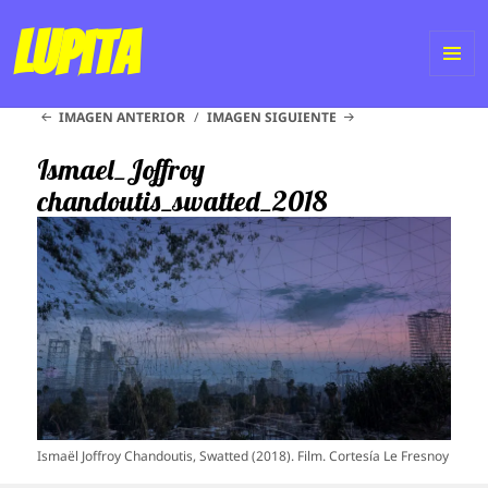
Lupita
ME
IMAGEN ANTERIOR
IMAGEN SIGUIENTE
Y
WI
Ismael_Joffroy
chandoutis_swatted_2018
Ismaël Joffroy Chandoutis, Swatted (2018). Film. Cortesía Le Fresnoy