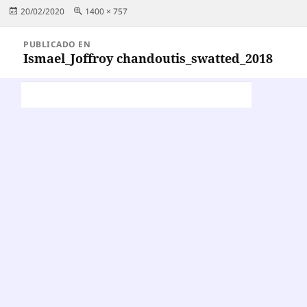
Publicado
Tamaño
20/02/2020
1400 × 757
el
completo
Navegación
PUBLICADO EN
de
Ismael_Joffroy chandoutis_swatted_2018
entradas