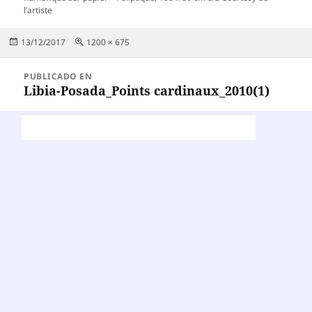
l’artiste
Publicado
Tamaño
13/12/2017
1200 × 675
el
completo
Navegación
PUBLICADO EN
de
Libia-Posada_Points cardinaux_2010(1)
entradas