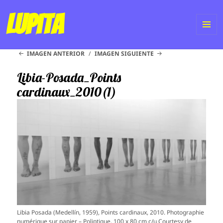
Lupita
ME
IMAGEN ANTERIOR
IMAGEN SIGUIENTE
Y
WI
Libia-Posada_Points
cardinaux_2010(1)
Libia Posada (Medellín, 1959), Points cardinaux, 2010. Photographie
numérique sur papier – Poliptique, 100 x 80 cm c/u Courtesy de