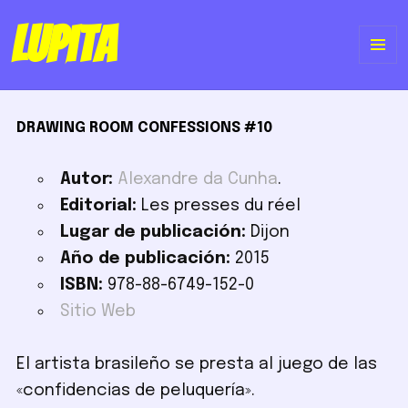
Lupita
ME
Y
DRAWING ROOM CONFESSIONS #10
WI
Autor:
Alexandre da Cunha
.
Editorial:
Les presses du réel
Lugar de publicación:
Dijon
Año de publicación:
2015
ISBN:
978-88-6749-152-0
Sitio Web
El artista brasileño se presta al juego de las
«confidencias de peluquería».