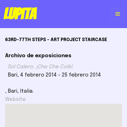
Lupita
ME
Y
63RD-77TH STEPS - ART PROJECT STAIRCASE
WI
Archivo de exposiciones
Sol Calero. ¡Che Che Colè!
Bari, 4 febrero 2014 - 25 febrero 2014
, Bari, Italia.
Website