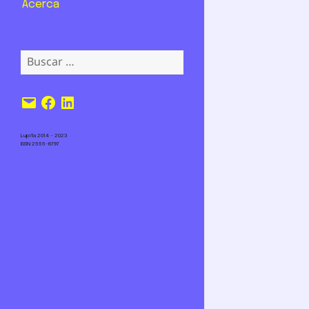
Acerca
Buscar:
Correo
Facebook
LinkedIn
electrónico
Lupita 2014 – 2023
ISSN 2555-6797