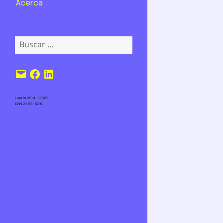
Acerca
Buscar:
Correo
Facebook
LinkedIn
electrónico
Lupita 2014 – 2023
ISSN 2555-6797