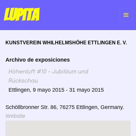
Lupita
ME
Y
KUNSTVEREIN WHILHELMSHÖHE ETTLINGEN E. V.
WI
Archivo de exposiciones
Höhenluft #10 – Jubiläum und
Rückschau
Ettlingen, 9 mayo 2015 - 31 mayo 2015
Schöllbronner Str. 86, 76275 Ettlingen, Germany.
Website