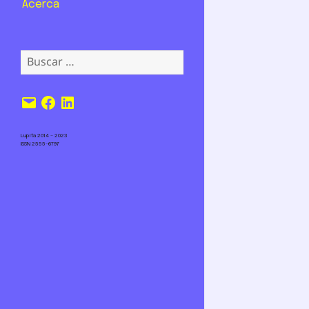
Acerca
Buscar:
Correo
Facebook
LinkedIn
electrónico
Lupita 2014 – 2023
ISSN 2555-6797