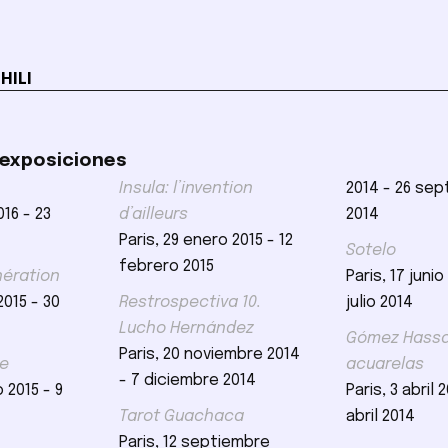
HILI
 exposiciones
Insula: l’invention
2014 - 26 se
016 - 23
d’ailleurs
2014
Paris, 29 enero 2015 - 12
Sotelo
febrero 2015
ération
Paris, 17 junio
2015 - 30
Restrospectiva 10.
julio 2014
Lucho Hernández
Gómez Hassan
Paris, 20 noviembre 2014
re
acuarelas
- 7 diciembre 2014
 2015 - 9
Paris, 3 abril 
Tarot Guachaca
abril 2014
Paris, 12 septiembre