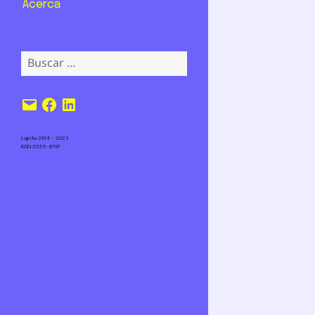
Acerca
Buscar:
Correo
Facebook
LinkedIn
electrónico
Lupita 2014 – 2023
ISSN 2555-6797