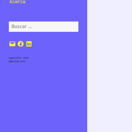
Acerca
Buscar:
Correo
Facebook
LinkedIn
electrónico
Lupita 2014 – 2023
ISSN 2555-6797