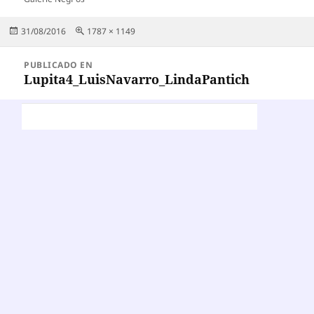
Publicado
Tamaño
31/08/2016
1787 × 1149
el
completo
Navegación
PUBLICADO EN
de
Lupita4_LuisNavarro_LindaPantich
entradas