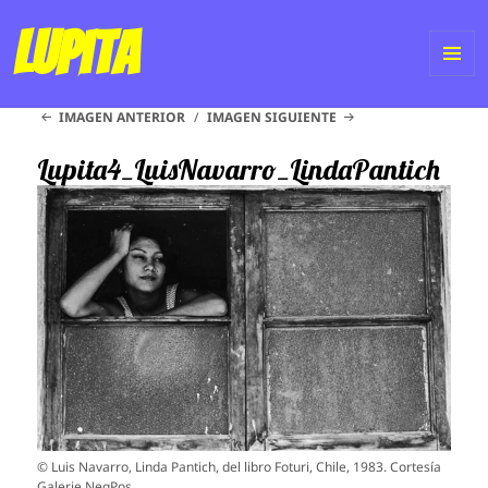
Lupita
ME
IMAGEN ANTERIOR
IMAGEN SIGUIENTE
Y
WI
Lupita4_LuisNavarro_LindaPantich
© Luis Navarro, Linda Pantich, del libro Foturi, Chile, 1983. Cortesía
Galerie NegPos