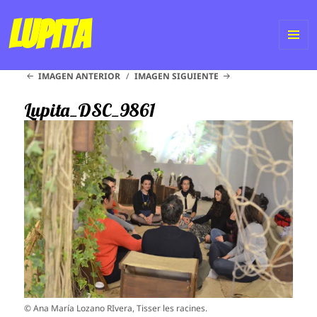
Lupita
ME
IMAGEN ANTERIOR
IMAGEN SIGUIENTE
Y
WI
Lupita_DSC_9861
© Ana María Lozano RIvera, Tisser les racines.