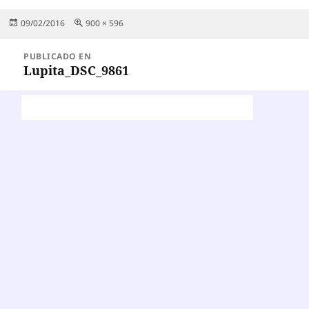
Publicado
Tamaño
09/02/2016
900 × 596
el
completo
Navegación
PUBLICADO EN
de
Lupita_DSC_9861
entradas