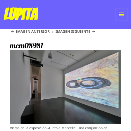
Lupita
ME
IMAGEN ANTERIOR
IMAGEN SIGUIENTE
Y
WI
mcm08981
Vistas de la exposición «Cinthia Marcelle. Una conjunción de