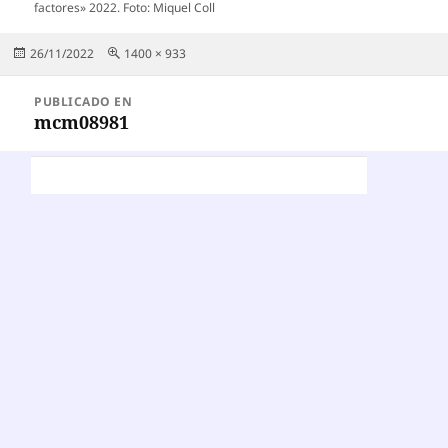
factores» 2022. Foto: Miquel Coll
Publicado
Tamaño
26/11/2022
1400 × 933
el
completo
Navegación
PUBLICADO EN
de
mcm08981
entradas