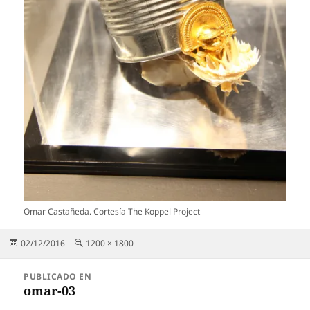
Omar Castañeda. Cortesía The Koppel Project
Publicado
Tamaño
02/12/2016
1200 × 1800
el
completo
Navegación
PUBLICADO EN
de
omar-03
entradas