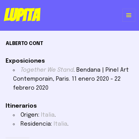
Lupita
ME
Y
ALBERTO CONT
WI
Exposiciones
Together We Stand
. Bendana | Pinel Art
Contemporain, Paris. 11 enero 2020 - 22
febrero 2020
Itinerarios
Origen:
Italia
.
Residencia:
Italia
.