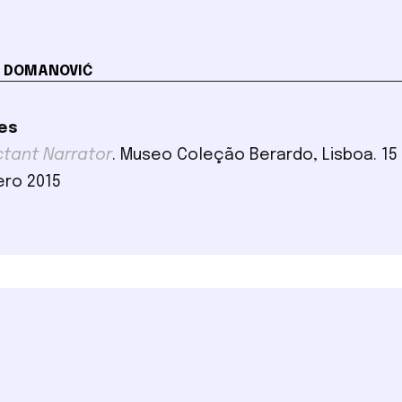
 DOMANOVIĆ
es
ctant Narrator
. Museo Coleção Berardo, Lisboa. 15
ero 2015