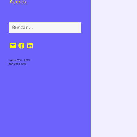
Acerca
Buscar:
Correo
Facebook
LinkedIn
electrónico
Lupita 2014 – 2023
ISSN 2555-6797