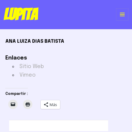
Lupita
ME
Y
ANA LUIZA DIAS BATISTA
WI
Enlaces
Sitio Web
Vimeo
Compartir :
Más