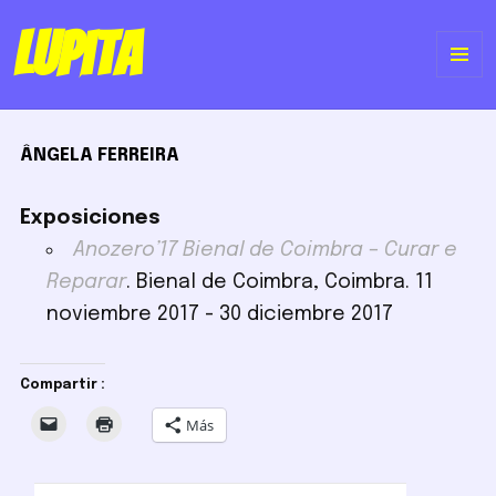
Lupita
ME
Y
ÂNGELA FERREIRA
WI
Exposiciones
Anozero’17 Bienal de Coimbra – Curar e
Reparar
. Bienal de Coimbra, Coimbra. 11
noviembre 2017 - 30 diciembre 2017
Compartir :
Más