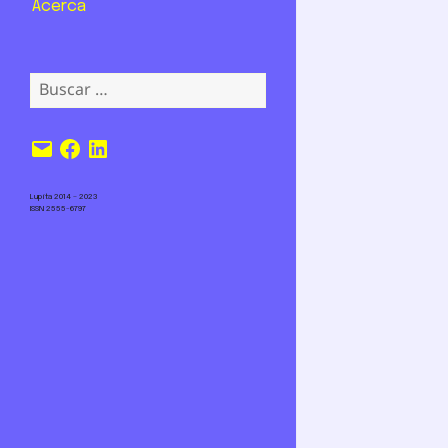
Acerca
Buscar:
Correo
Facebook
LinkedIn
electrónico
Lupita 2014 – 2023
ISSN 2555-6797