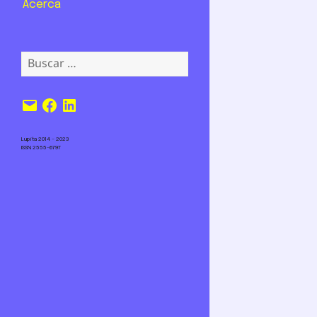
Acerca
Buscar:
Correo
Facebook
LinkedIn
electrónico
Lupita 2014 – 2023
ISSN 2555-6797