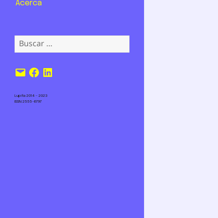
Acerca
Buscar:
Correo
Facebook
LinkedIn
electrónico
Lupita 2014 – 2023
ISSN 2555-6797