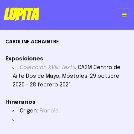
Lupita
ME
Y
CAROLINE ACHAINTRE
WI
Exposiciones
Colección XVIII: Textil
. CA2M Centro de
Arte Dos de Mayo, Móstoles. 29 octubre
2020 - 28 febrero 2021
Itinerarios
Origen:
Francia
.