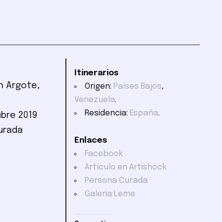
Itinerarios
an Argote,
Origen:
Países Bajos
,
Venezuela
.
Residencia:
España
.
ubre 2019
urada
Enlaces
Facebook
Artículo en Artishock
Persona Curada
Galeria Leme