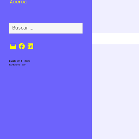
Acerca
Buscar:
Correo
Facebook
LinkedIn
electrónico
Lupita 2014 – 2023
ISSN 2555-6797