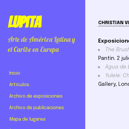
Lupita
CHRISTIAN V
Arte de América Latina y
Exposicion
el Caribe en Europa
The Brush
Pantin. 2 jul
Agua de 
Inicio
Yulele: C
Gallery, Lon
Artículos
Archivo de exposiciones
Archivo de publicaciones
Mapa de lugares