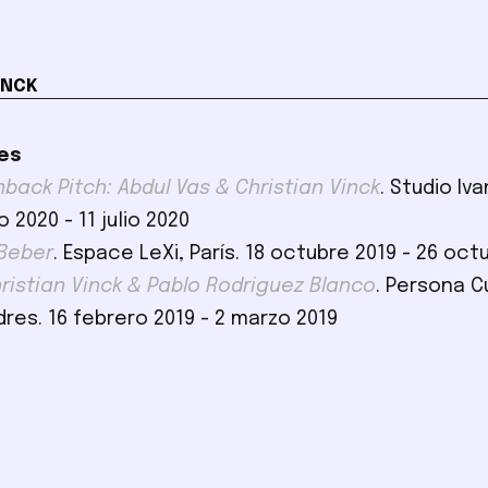
INCK
es
back Pitch: Abdul Vas & Christian Vinck
. Studio Iv
io 2020 - 11 julio 2020
Beber
. Espace LeXi, París. 18 octubre 2019 - 26 oct
hristian Vinck & Pablo Rodriguez Blanco
. Persona C
dres. 16 febrero 2019 - 2 marzo 2019