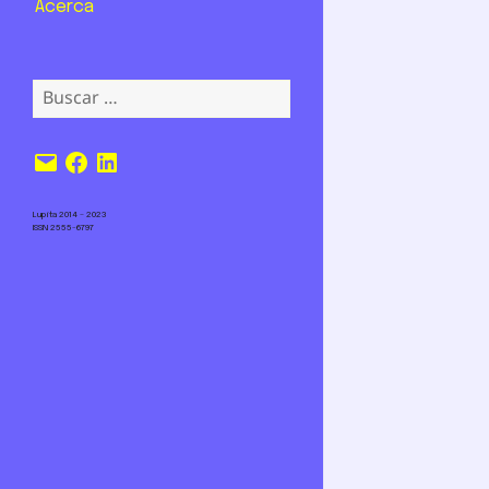
Acerca
Buscar:
Correo
Facebook
LinkedIn
electrónico
Lupita 2014 – 2023
ISSN 2555-6797