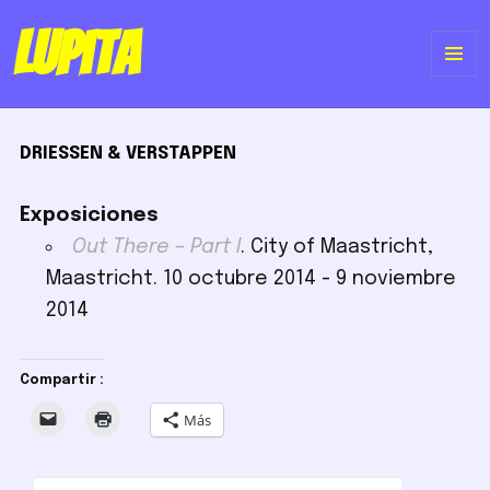
Lupita
ME
Y
DRIESSEN & VERSTAPPEN
WI
Exposiciones
Out There – Part I
. City of Maastricht,
Maastricht. 10 octubre 2014 - 9 noviembre
2014
Compartir :
Más