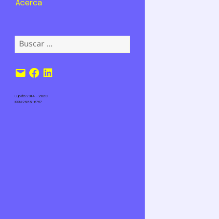
Acerca
Buscar:
Correo
Facebook
LinkedIn
electrónico
Lupita 2014 – 2023
ISSN 2555-6797