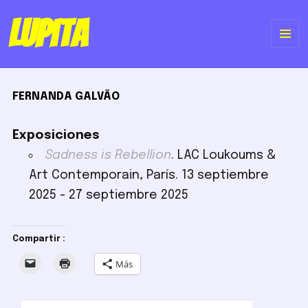
Lupita
ME
Y
FERNANDA GALVÃO
WI
Exposiciones
Sadness is Rebellion
. LAC Loukoums &
Art Contemporain, París. 13 septiembre
2025 - 27 septiembre 2025
Compartir :
Más