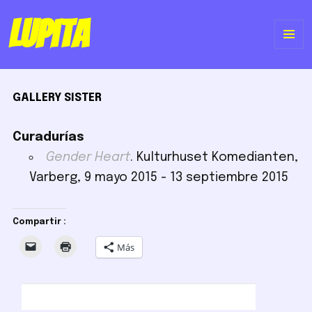
Lupita
ME
Y
GALLERY SISTER
WI
Curadurías
Gender Heart
. Kulturhuset Komedianten,
Varberg, 9 mayo 2015 - 13 septiembre 2015
Compartir :
Más