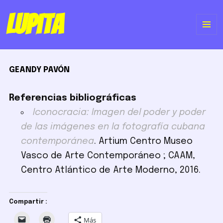
Lupita
ME
Y
GEANDY PAVÓN
WI
Referencias bibliográficas
Iconocracia: Imagen del poder y poder
de las imágenes en la fotografía cubana
contemporánea
. Artium Centro Museo
Vasco de Arte Contemporáneo ; CAAM,
Centro Atlántico de Arte Moderno, 2016.
Compartir :
Más