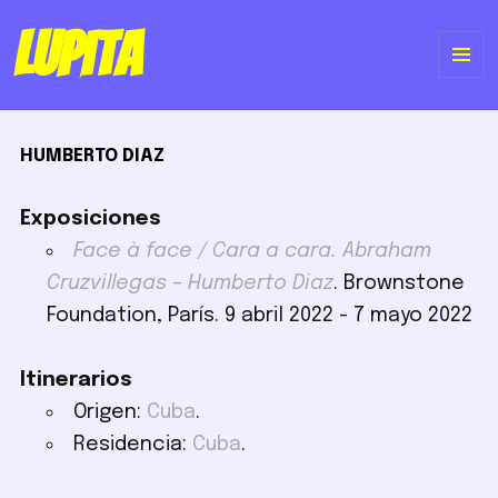
Lupita
ME
Y
HUMBERTO DIAZ
WI
Exposiciones
Face à face / Cara a cara. Abraham
Cruzvillegas – Humberto Diaz
. Brownstone
Foundation, París. 9 abril 2022 - 7 mayo 2022
Itinerarios
Origen:
Cuba
.
Residencia:
Cuba
.