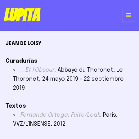
Lupita
ME
Y
JEAN DE LOISY
WI
Curadurías
… Et l’Obscur
. Abbaye du Thoronet, Le
Thoronet, 24 mayo 2019 - 22 septiembre
2019
Textos
Fernando Ortega, Fuite/Leak
. Paris,
VVZ/L’INSENSE, 2012.