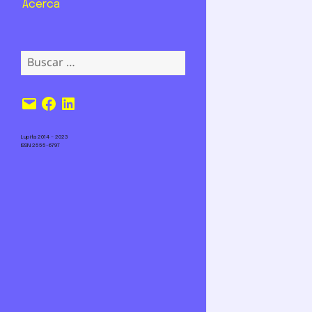
Acerca
Buscar:
Correo
Facebook
LinkedIn
electrónico
Lupita 2014 – 2023
ISSN 2555-6797