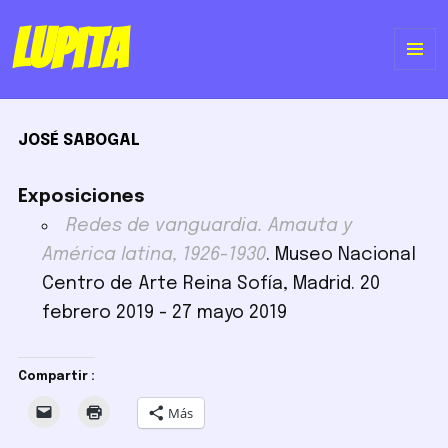
Lupita
ME
Y
JOSÉ SABOGAL
WI
Exposiciones
Redes de vanguardia. Amauta y
América latina, 1926-1930
. Museo Nacional
Centro de Arte Reina Sofía, Madrid. 20
febrero 2019 - 27 mayo 2019
Compartir :
Más