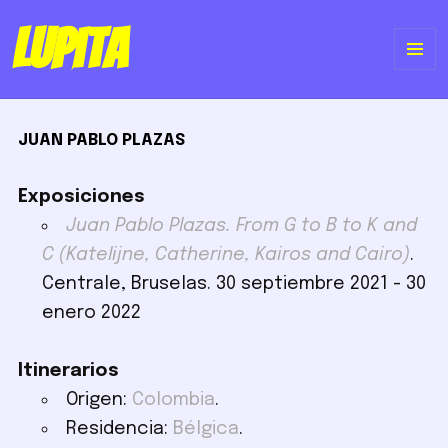
Lupita
ME
Y
JUAN PABLO PLAZAS
WI
Exposiciones
Juan Pablo Plazas. From G to B to K and
C (Katelijne, Catherine, Kairos and Cairo)
.
Centrale, Bruselas. 30 septiembre 2021 - 30
enero 2022
Itinerarios
Origen:
Colombia
.
Residencia:
Bélgica
.