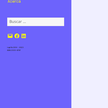
Acerca
Buscar:
Correo
Facebook
LinkedIn
electrónico
Lupita 2014 – 2023
ISSN 2555-6797