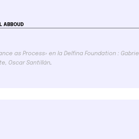
L ABBOUD
nce as Process» en la Delfina Foundation : Gabrie
te, Oscar Santillán
.