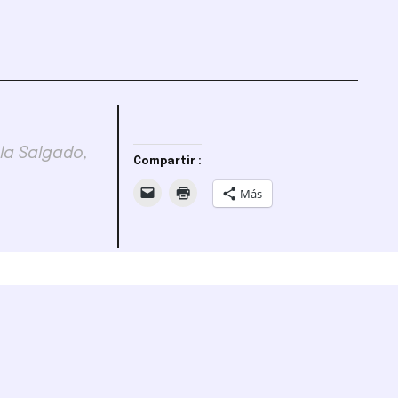
la Salgado,
Compartir :
Más