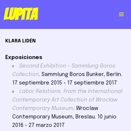
Lupita
ME
Y
KLARA LIDÉN
WI
Exposiciones
Second Exhibition – Sammlung Boros
Collection
. Sammlung Boros Bunker, Berlin.
17 septiembre 2015 - 17 septiembre 2017
Labor Relations. From the International
Contemporary Art Collection of Wroclaw
Contemporary Museum
. Wroclaw
Contemporary Museum, Breslau. 10 junio
2016 - 27 marzo 2017