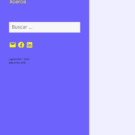
Acerca
Buscar:
Correo
Facebook
LinkedIn
electrónico
Lupita 2014 – 2023
ISSN 2555-6797