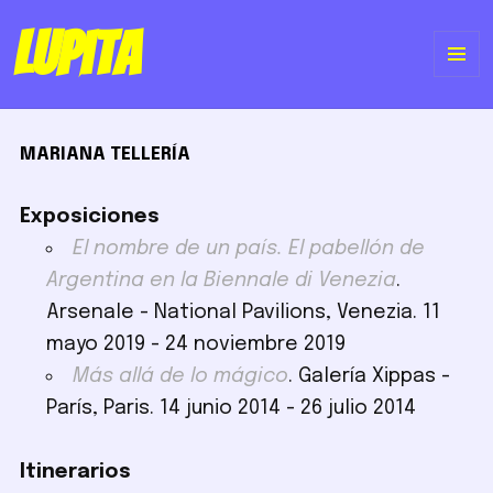
Lupita
ME
Y
MARIANA TELLERÍA
WI
Exposiciones
El nombre de un país. El pabellón de
Argentina en la Biennale di Venezia
.
Arsenale - National Pavilions, Venezia. 11
mayo 2019 - 24 noviembre 2019
Más allá de lo mágico
. Galería Xippas -
París, Paris. 14 junio 2014 - 26 julio 2014
Itinerarios