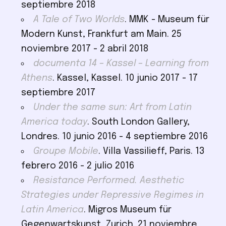
septiembre 2018
A Tale of Two Worlds
. MMK - Museum für
Modern Kunst, Frankfurt am Main. 25
noviembre 2017 - 2 abril 2018
documenta 14 – Kassel – Learning from
Athens
. Kassel, Kassel. 10 junio 2017 - 17
septiembre 2017
Under the same sun: Art from Latin
America today
. South London Gallery,
Londres. 10 junio 2016 - 4 septiembre 2016
Groupe Mobile
. Villa Vassilieff, Paris. 13
febrero 2016 - 2 julio 2016
Resistance Performed. Aesthetic
Strategies under Repressive Regimes in
Latin America
. Migros Museum für
Gegenwartskunst, Zurich. 21 noviembre