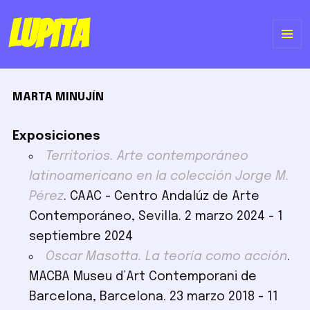
Lupita
ME
Y
MARTA MINUJÍN
WI
Exposiciones
Territorios. Arte contemporáneo
latinoamericano en la colección Jorge M.
Pérez
. CAAC - Centro Andalúz de Arte
Contemporáneo, Sevilla. 2 marzo 2024 - 1
septiembre 2024
Oscar Masotta. La teoría como acción
.
MACBA Museu d’Art Contemporani de
Barcelona, Barcelona. 23 marzo 2018 - 11